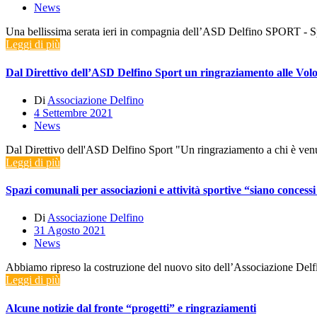
News
Una bellissima serata ieri in compagnia dell’ASD Delfino SPORT - Spor
Leggi di più
Dal Direttivo dell’ASD Delfino Sport un ringraziamento alle Volo
Di
Associazione Delfino
4 Settembre 2021
News
Dal Direttivo dell'ASD Delfino Sport "Un ringraziamento a chi è venuto
Leggi di più
Spazi comunali per associazioni e attività sportive “siano concessi 
Di
Associazione Delfino
31 Agosto 2021
News
Abbiamo ripreso la costruzione del nuovo sito dell’Associazione Del
Leggi di più
Alcune notizie dal fronte “progetti” e ringraziamenti