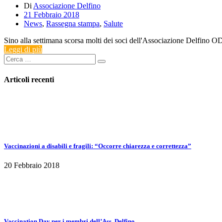
Di
Associazione Delfino
21 Febbraio 2018
News
,
Rassegna stampa
,
Salute
Sino alla settimana scorsa molti dei soci dell'Associazione Delfino OD
Leggi di più
Articoli recenti
Vaccinazioni a disabili e fragili: “Occorre chiarezza e correttezza”
20 Febbraio 2018
Vaccination Day per i membri dell’Ass. Delfino