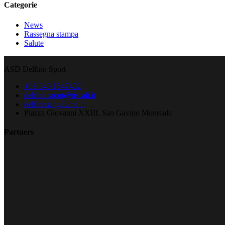
Categorie
News
Rassegna stampa
Salute
ASD Delfino Sport
+39 340 1547432
delfino.sport@tiscali.it
delfinosangavino.it
Piazza Giovanni XXIII, San Gavino Monreale
Partners