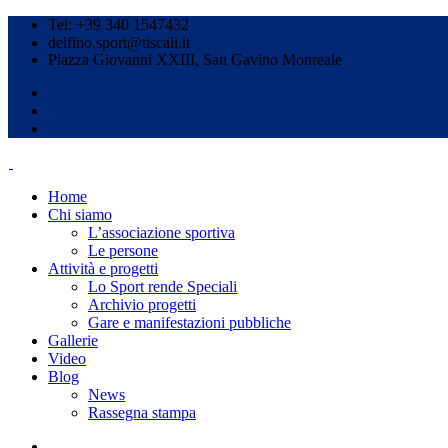
Tel: +39 340 1547432
delfino.sport@tiscali.it
Piazza Giovanni XXIII, San Gavino Monreale
Home
Chi siamo
L’associazione sportiva
Le persone
Attività e progetti
Lo Sport rende Speciali
Archivio progetti
Gare e manifestazioni pubbliche
Gallerie
Video
Blog
News
Rassegna stampa