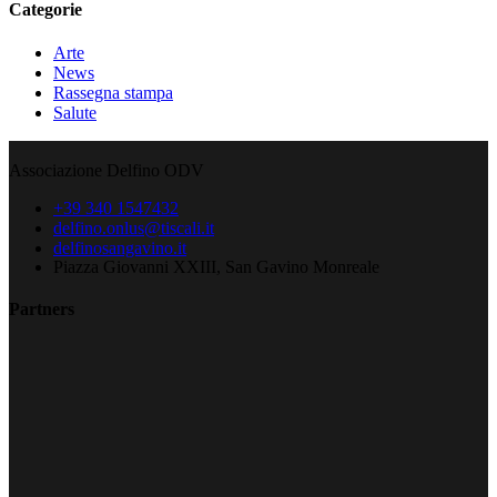
Categorie
Arte
News
Rassegna stampa
Salute
Associazione Delfino ODV
+39 340 1547432
delfino.onlus@tiscali.it
delfinosangavino.it
Piazza Giovanni XXIII, San Gavino Monreale
Partners