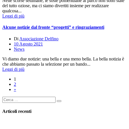
Nelle scorse settimane, le soste pomeridiane al parco non sono state
del tutto oziose, ma ci siamo divertiti insieme per realizzare
qualcosa...
Leggi di più
Alcune notizie dal fronte “progetti” e ringraziamenti
Di
Associazione Delfino
10 Agosto 2021
News
Vi diamo due notizie: una bella e una meno bella. La bella notizia è
che abbiamo passato la selezione per un bando...
Leggi di più
1
2
»
Articoli recenti