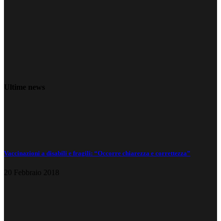
Ultime news
Vaccinazioni a disabili e fragili: “Occorre chiarezza e correttezza”
20 Febbraio 2018