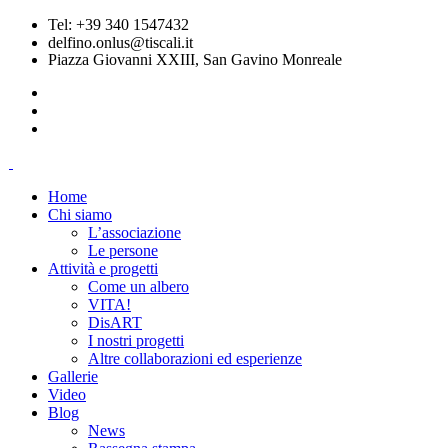
Tel: +39 340 1547432
delfino.onlus@tiscali.it
Piazza Giovanni XXIII, San Gavino Monreale
Home
Chi siamo
L’associazione
Le persone
Attività e progetti
Come un albero
VITA!
DisART
I nostri progetti
Altre collaborazioni ed esperienze
Gallerie
Video
Blog
News