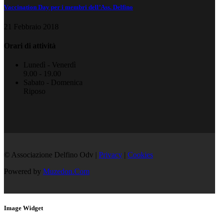
Vaccination Day per i membri dell’Ass. Delfino
21 Febbraio 2018
Orari di attività
Lunedì - Venerdì
9.00 - 19.00
Sabato - Domenica
Riposo
© Associazione Delfino Odv |
Privacy
|
Cookies
Powered by
Muzedon.Com
Image Widget